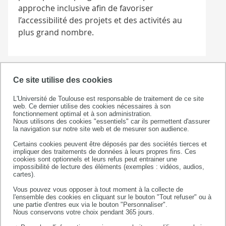
approche inclusive afin de favoriser
l’accessibilité des projets et des activités au
plus grand nombre.
Ce site utilise des cookies
Objectifs du projet en
L'Université de Toulouse est responsable de traitement de ce site
termes d'inclusion
web. Ce dernier utilise des cookies nécessaires à son
fonctionnement optimal et à son administration.
Nous utilisons des cookies "essentiels" car ils permettent d'assurer
Dans le cadre du projet MIEP, un plan
la navigation sur notre site web et de mesurer son audience.
d'inclusion a été élaboré afin de fixer un cadre
Certains cookies peuvent être déposés par des sociétés tierces et
d’action permettant d’associer directement
impliquer des traitements de données à leurs propres fins. Ces
cookies sont optionnels et leurs refus peut entrainer une
dans le projet MIEP des personnes moins
impossibilité de lecture des éléments (exemples : vidéos, audios,
cartes).
favorisées et ayant moins d’opportunités.
L’objectif final étant de réduire les inégalités et
Vous pouvez vous opposer à tout moment à la collecte de
l'ensemble des cookies en cliquant sur le bouton "Tout refuser" ou à
favoriser l’accès à la mobilité au plus grand
une partie d'entres eux via le bouton "Personnaliser".
nombre.
Nous conservons votre choix pendant 365 jours.